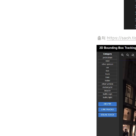
출처 
https://saoh.t