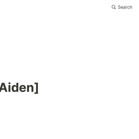
Search
iden]